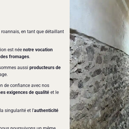
 roannais, en tant que détaillant
tion est née
notre vocation
 des fromages
.
 sommes aussi
producteurs de
inage.
on de confiance avec nos
es exigences de qualité
et le
a singularité et l’
authenticité
, nous poursuivons un même