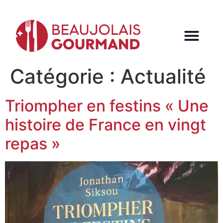
Catégorie :
Actualité
Triompher en festins « Une
histoire de France en vingt
repas »